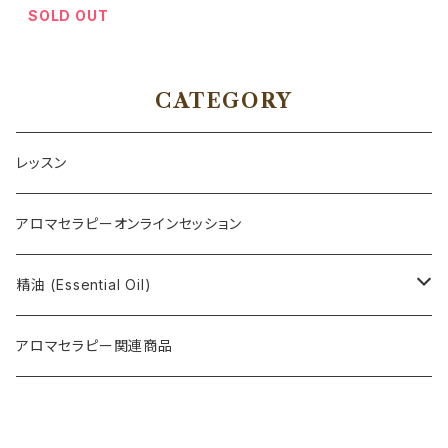
SOLD OUT
CATEGORY
レッスン
アロマセラピーオンラインセッション
精油 (Essential Oil)
Limited items
アロマセラピー関連商品
Original aroma blend oil