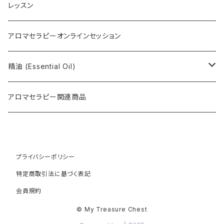
レッスン
アロマセラピーオンラインセッション
精油 (Essential Oil)
Limited items
アロマセラピー関連商品
Original aroma blend oil
Top note
プライバシーポリシー
特定商取引法に基づく表記
Top middle note
会員規約
© My Treasure Chest
Middle note