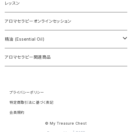
レッスン
アロマセラピーオンラインセッション
精油 (Essential Oil)
Limited items
アロマセラピー関連商品
Original aroma blend oil
Top note
プライバシーポリシー
特定商取引法に基づく表記
Top middle note
会員規約
© My Treasure Chest
Middle note